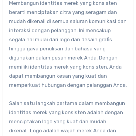
Membangun identitas merek yang konsisten
berarti menciptakan citra yang seragam dan
mudah dikenali di semua saluran komunikasi dan
interaksi dengan pelanggan. Ini mencakup
segala hal mulai dari logo dan desain grafis
hingga gaya penulisan dan bahasa yang
digunakan dalam pesan merek Anda. Dengan
memiliki identitas merek yang konsisten, Anda
dapat membangun kesan yang kuat dan
memperkuat hubungan dengan pelanggan Anda.
Salah satu langkah pertama dalam membangun
identitas merek yang konsisten adalah dengan
menciptakan logo yang kuat dan mudah
dikenali. Logo adalah wajah merek Anda dan