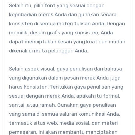
Selain itu, pilih font yang sesuai dengan
kepribadian merek Anda dan gunakan secara
konsisten di semua materi tulisan Anda. Dengan
memiliki desain grafis yang konsisten, Anda
dapat menciptakan kesan yang kuat dan mudah
dikenali di mata pelanggan Anda.
Selain aspek visual, gaya penulisan dan bahasa
yang digunakan dalam pesan merek Anda juga
harus konsisten. Tentukan gaya penulisan yang
sesuai dengan merek Anda, apakah itu formal,
santai, atau ramah. Gunakan gaya penulisan
yang sama di semua saluran komunikasi Anda,
termasuk situs web, media sosial, dan materi
pemasaran. Ini akan membantu menciptakan