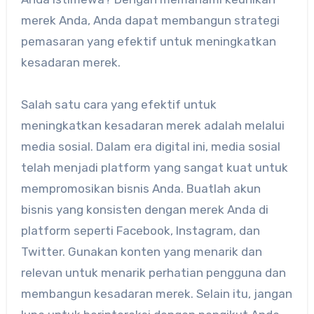
merek Anda, Anda dapat membangun strategi
pemasaran yang efektif untuk meningkatkan
kesadaran merek.
Salah satu cara yang efektif untuk
meningkatkan kesadaran merek adalah melalui
media sosial. Dalam era digital ini, media sosial
telah menjadi platform yang sangat kuat untuk
mempromosikan bisnis Anda. Buatlah akun
bisnis yang konsisten dengan merek Anda di
platform seperti Facebook, Instagram, dan
Twitter. Gunakan konten yang menarik dan
relevan untuk menarik perhatian pengguna dan
membangun kesadaran merek. Selain itu, jangan