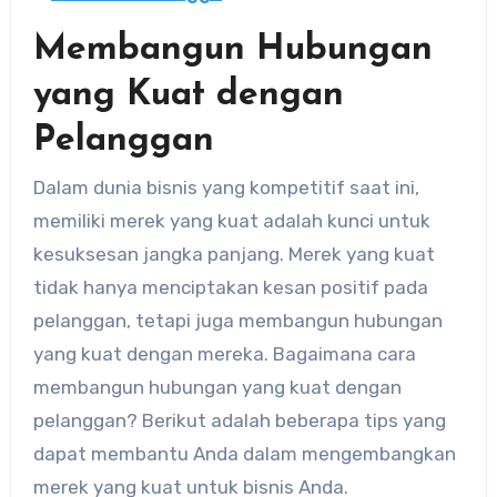
Membangun Hubungan
yang Kuat dengan
Pelanggan
Dalam dunia bisnis yang kompetitif saat ini,
memiliki merek yang kuat adalah kunci untuk
kesuksesan jangka panjang. Merek yang kuat
tidak hanya menciptakan kesan positif pada
pelanggan, tetapi juga membangun hubungan
yang kuat dengan mereka. Bagaimana cara
membangun hubungan yang kuat dengan
pelanggan? Berikut adalah beberapa tips yang
dapat membantu Anda dalam mengembangkan
merek yang kuat untuk bisnis Anda.