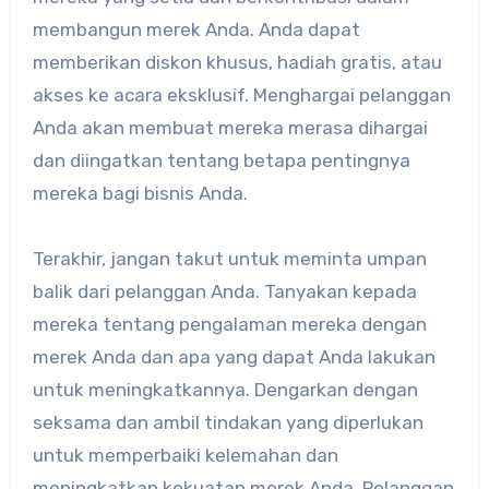
membangun merek Anda. Anda dapat
memberikan diskon khusus, hadiah gratis, atau
akses ke acara eksklusif. Menghargai pelanggan
Anda akan membuat mereka merasa dihargai
dan diingatkan tentang betapa pentingnya
mereka bagi bisnis Anda.
Terakhir, jangan takut untuk meminta umpan
balik dari pelanggan Anda. Tanyakan kepada
mereka tentang pengalaman mereka dengan
merek Anda dan apa yang dapat Anda lakukan
untuk meningkatkannya. Dengarkan dengan
seksama dan ambil tindakan yang diperlukan
untuk memperbaiki kelemahan dan
meningkatkan kekuatan merek Anda. Pelanggan