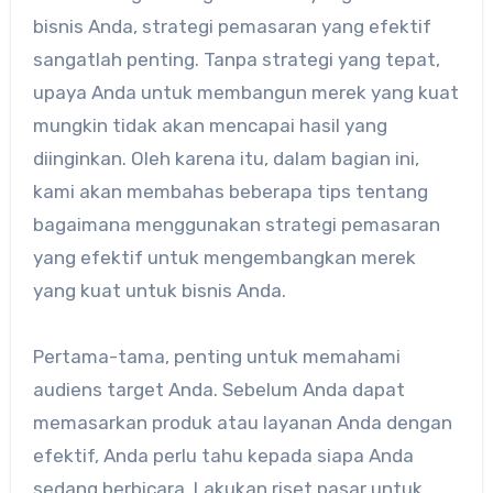
bisnis Anda, strategi pemasaran yang efektif
sangatlah penting. Tanpa strategi yang tepat,
upaya Anda untuk membangun merek yang kuat
mungkin tidak akan mencapai hasil yang
diinginkan. Oleh karena itu, dalam bagian ini,
kami akan membahas beberapa tips tentang
bagaimana menggunakan strategi pemasaran
yang efektif untuk mengembangkan merek
yang kuat untuk bisnis Anda.
Pertama-tama, penting untuk memahami
audiens target Anda. Sebelum Anda dapat
memasarkan produk atau layanan Anda dengan
efektif, Anda perlu tahu kepada siapa Anda
sedang berbicara. Lakukan riset pasar untuk