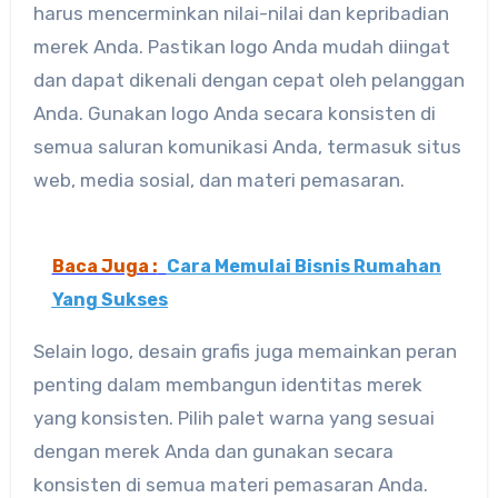
harus mencerminkan nilai-nilai dan kepribadian
merek Anda. Pastikan logo Anda mudah diingat
dan dapat dikenali dengan cepat oleh pelanggan
Anda. Gunakan logo Anda secara konsisten di
semua saluran komunikasi Anda, termasuk situs
web, media sosial, dan materi pemasaran.
Baca Juga :
Cara Memulai Bisnis Rumahan
Yang Sukses
Selain logo, desain grafis juga memainkan peran
penting dalam membangun identitas merek
yang konsisten. Pilih palet warna yang sesuai
dengan merek Anda dan gunakan secara
konsisten di semua materi pemasaran Anda.