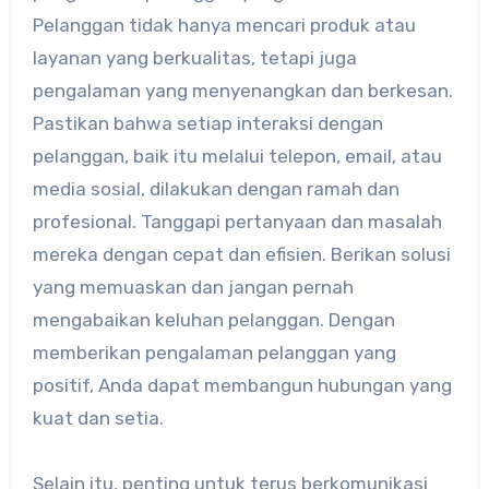
Pelanggan tidak hanya mencari produk atau
layanan yang berkualitas, tetapi juga
pengalaman yang menyenangkan dan berkesan.
Pastikan bahwa setiap interaksi dengan
pelanggan, baik itu melalui telepon, email, atau
media sosial, dilakukan dengan ramah dan
profesional. Tanggapi pertanyaan dan masalah
mereka dengan cepat dan efisien. Berikan solusi
yang memuaskan dan jangan pernah
mengabaikan keluhan pelanggan. Dengan
memberikan pengalaman pelanggan yang
positif, Anda dapat membangun hubungan yang
kuat dan setia.
Selain itu, penting untuk terus berkomunikasi