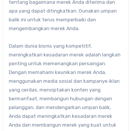
tentang bagaimana merek Anda diterima dan
apa yang dapat ditingkatkan. Gunakan umpan
balik ini untuk terus memperbaiki dan
mengembangkan merek Anda.
Dalam dunia bisnis yang kompetitif,
meningkatkan kesadaran merek adalah langkah
penting untuk memenangkan persaingan.
Dengan memahami keunikan merek Anda,
menggunakan media sosial dan kampanye iklan
yang cerdas, menciptakan konten yang
bermanfaat, membangun hubungan dengan
pelanggan, dan mendengarkan umpan balik,
Anda dapat meningkatkan kesadaran merek
Anda dan membangun merek yang kuat untuk