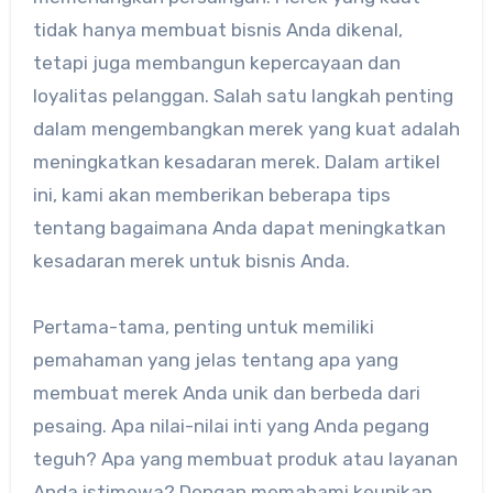
tidak hanya membuat bisnis Anda dikenal,
tetapi juga membangun kepercayaan dan
loyalitas pelanggan. Salah satu langkah penting
dalam mengembangkan merek yang kuat adalah
meningkatkan kesadaran merek. Dalam artikel
ini, kami akan memberikan beberapa tips
tentang bagaimana Anda dapat meningkatkan
kesadaran merek untuk bisnis Anda.
Pertama-tama, penting untuk memiliki
pemahaman yang jelas tentang apa yang
membuat merek Anda unik dan berbeda dari
pesaing. Apa nilai-nilai inti yang Anda pegang
teguh? Apa yang membuat produk atau layanan
Anda istimewa? Dengan memahami keunikan