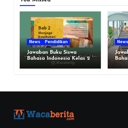
You Missed
News
Pendidikan
New
Jawaban Buku Siswa
Jawa
Bahasa Indonesia Kelas 2
Bahas
Bab 2
Hala