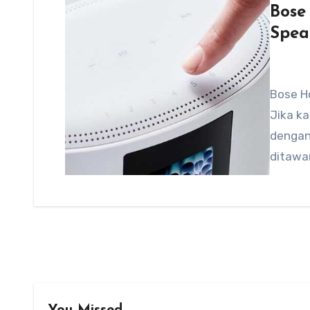
Bose
Spea
Bose H
Jika k
dengan 
ditawa