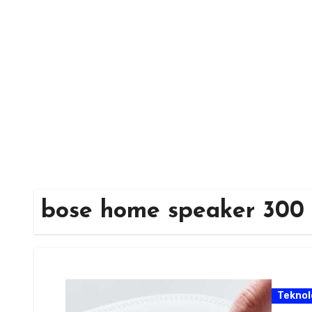
Skip
to
content
bose home speaker 300
Teknol