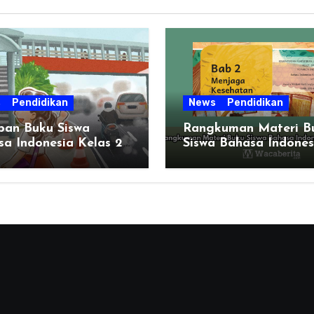
s
Pendidikan
News
Pendidikan
ban Buku Siswa
Rangkuman Materi B
a Indonesia Kelas 2
Siswa Bahasa Indones
man 51 BAB 2
Kelas 2 Bab 2