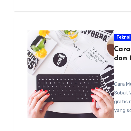
Teknol
Cara
dan 
Cara M
Sobat 
gratis 
yang s