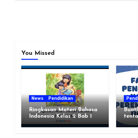
You Missed
News
Pendidikan
Pend
Ringkasan Materi Bahasa
Buatl
Indonesia Kelas 2 Bab 1
tenta
tempa
dan h
kalia