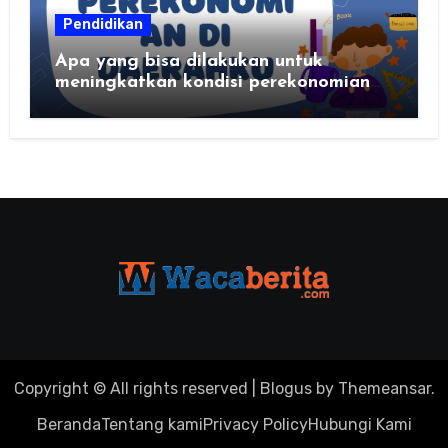
Pendidikan
Apa yang bisa dilakukan untuk
meningkatkan kondisi perekonomian
daerahku?
Copyright © All rights reserved
|
Blogus
by
Themeansar
.
Beranda
Tentang kami
Privacy Policy
Hubungi Kami