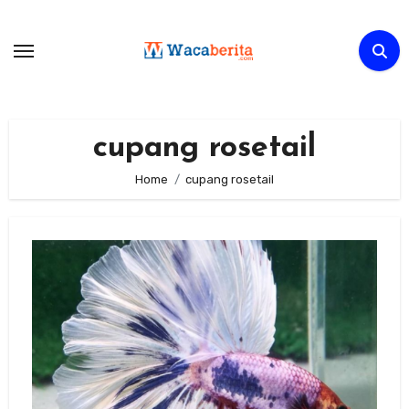
Skip
to
content
cupang rosetail
Home
cupang rosetail