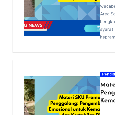
wacabe
Area So
Lengka
syarat
kepram
Tanda
Pendid
Mate
Peng
Kema