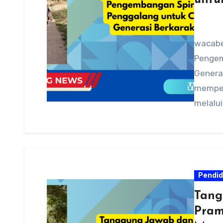
untu
wacabe
Pengem
Genera
memper
melalui
kecaka
Pendid
Tang
Pram