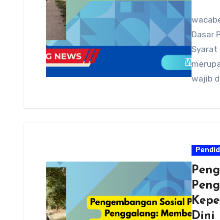
wacabe
Dasar 
Syarat
merupa
wajib 
Pendid
Peng
Peng
Kepe
Dini