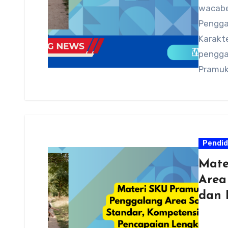
wacabe
Pengga
Karakt
pengga
Pramuka
seremon
Pendid
Mate
Area
dan 