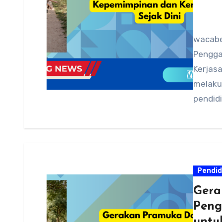
wacabe
Pengga
Kerjas
melaku
pendidi
area p
Pendid
Gera
Peng