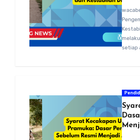
wacabe
Pengem
Kestabi
melaku
setiap 
Kecak
Pendid
Syar
Dasa
Menj