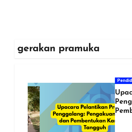
gerakan pramuka
Pendid
Upac
Peng
Pemb