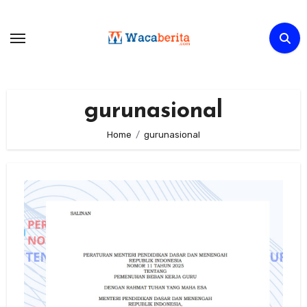
Skip
to
content
gurunasional
Home
gurunasional