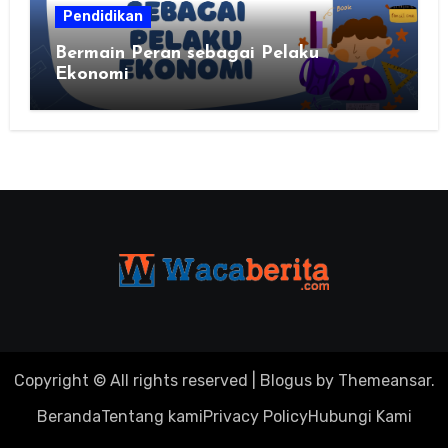
Pendidikan
Bermain Peran sebagai Pelaku
Ekonomi
Copyright © All rights reserved
|
Blogus
by
Themeansar
.
Beranda
Tentang kami
Privacy Policy
Hubungi Kami