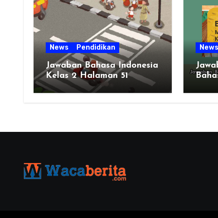
News
Pendidikan
New
Jawaban Bahasa Indonesia
Jawa
Kelas 2 Halaman 51
Bahas
Bab 