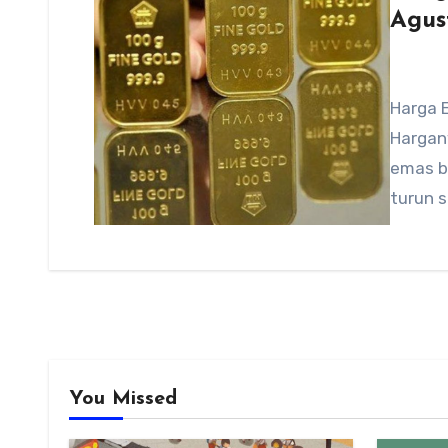
Agus
Harga E
Hargany
emas b
turun 
You Missed