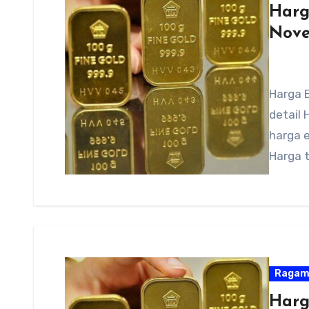
Harg
Nove
Harga E
detail 
harga 
Harga 
Raga
Harg