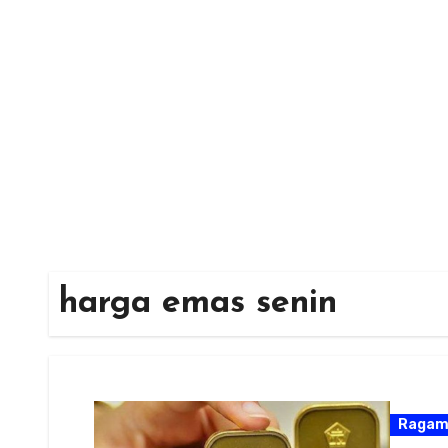
Skip
to
content
harga emas senin
Raga