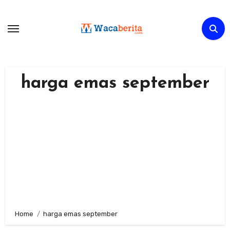
Skip
to
content
harga emas september
Home
harga emas september