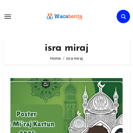
Skip
to
content
isra miraj
Home
isra miraj