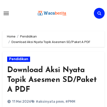
Skip
to
content
Home
Pendidikan
Download Aksi Nyata Topik Asesmen SD/Paket A PDF
Pendidikan
Download Aksi Nyata
Topik Asesmen SD/Paket
A PDF
11 Mei 2026
#aksinyata pmm
,
#PMM