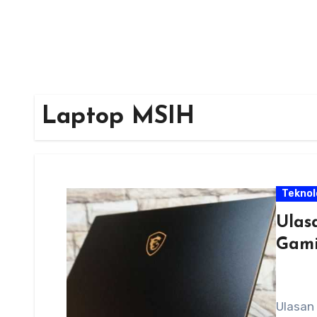
Laptop MSIH
Teknol
Ulas
Gami
Ulasan