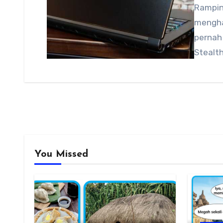
Rampin
mengha
pernah
Stealt
You Missed