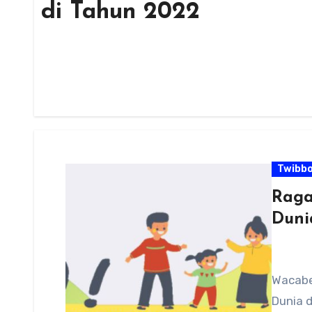
di Tahun 2022
Twibb
Raga
Duni
Wacabe
Dunia d