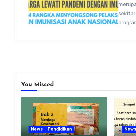
merupa
sekitar
progra
You Missed
News
Pendidikan
New