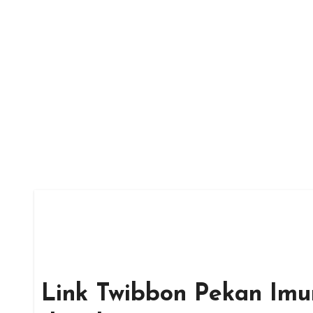
Skip
to
content
Link Twibbon Pekan Imu