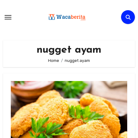
Skip
to
content
nugget ayam
Home
nugget ayam