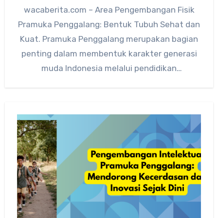
wacaberita.com – Area Pengembangan Fisik
Pramuka Penggalang: Bentuk Tubuh Sehat dan
Kuat. Pramuka Penggalang merupakan bagian
penting dalam membentuk karakter generasi
muda Indonesia melalui pendidikan
kepramukaan yang terarah dan terukur.…