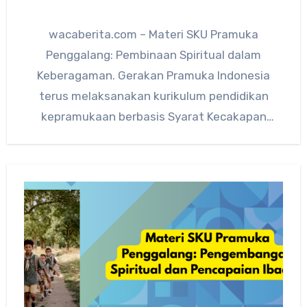
wacaberita.com – Materi SKU Pramuka
Penggalang: Pembinaan Spiritual dalam
Keberagaman. Gerakan Pramuka Indonesia
terus melaksanakan kurikulum pendidikan
kepramukaan berbasis Syarat Kecakapan
Umum (SKU) sebagai upaya membina karakter
generasi muda yang…