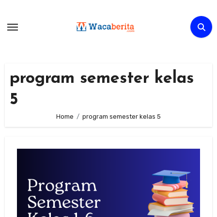
Skip
to
content
program semester kelas
5
Home
program semester kelas 5