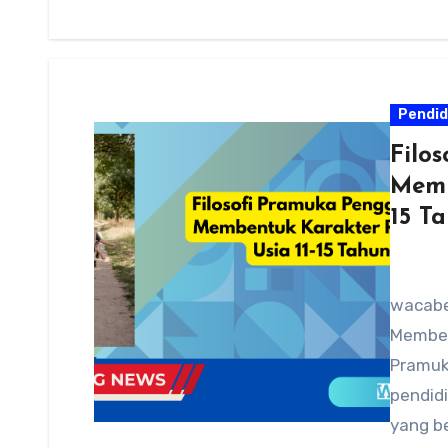
Pendid
Filo
Memb
15 T
wacabe
Memben
Pramuk
pendid
yang be