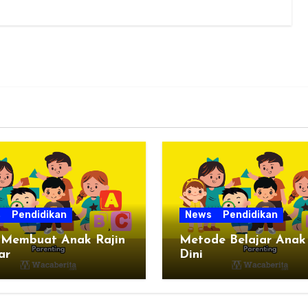
s
Pendidikan
News
Pendidikan
 Membuat Anak Rajin
Metode Belajar Anak
ar
Dini