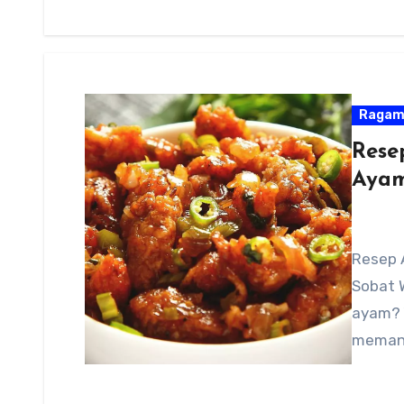
Raga
Rese
Ayam
Resep 
Sobat 
ayam? Y
memang 