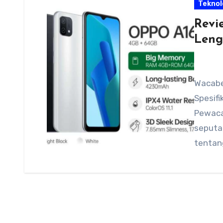
Teknol
Revi
Leng
Wacabe
Spesifi
Pewaca
seputar
tentan