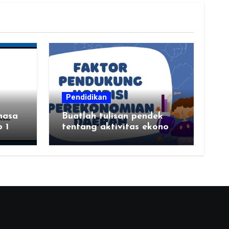
Pendidikan
hasa
Buatlah tulisan pendek
 1
tentang aktivitas ekonomi,
tempat aktivitas ekonomi,
dan hasil produksi daerah
kalian