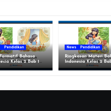
s
Pendidikan
News
Pendidikan
 Formatif Bahasa
Ringkasan Materi Ba
esia Kelas 2 Bab 1
Indonesia Kelas 2 Bab
ter 1