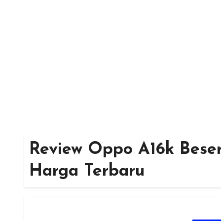
Skip
to
content
Review Oppo A16k Beser
Harga Terbaru