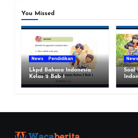
You Missed
News
Pendidikan
New
Lkpd Bahasa Indonesia
Soal
Kelas 2 Bab 1
Indon
Semes