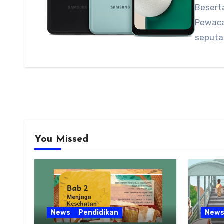
Beserta
Pewaca
seputar
You Missed
News
Pendidikan
New