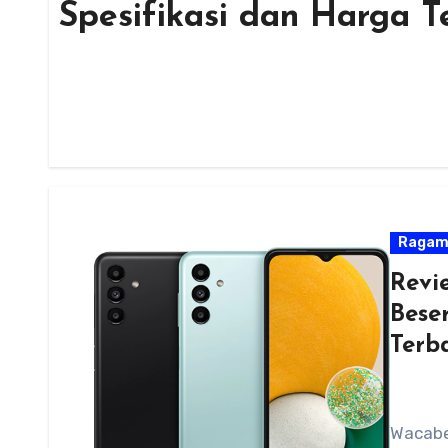
Spesifikasi dan Harga T
Raga
Revi
Bese
Terb
Wacabe