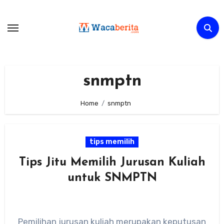
Skip
to
content
snmptn
Home
snmptn
tips memilih
Tips Jitu Memilih Jurusan Kuliah
untuk SNMPTN
Pemilihan jurusan kuliah merupakan keputusan