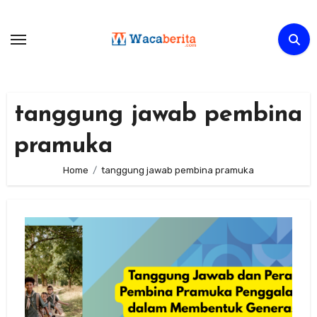
Skip
to
content
tanggung jawab pembina
pramuka
Home
tanggung jawab pembina pramuka