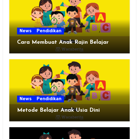
News
Pendidikan
Cara Membuat Anak Rajin Belajar
News
Pendidikan
Metode Belajar Anak Usia Dini