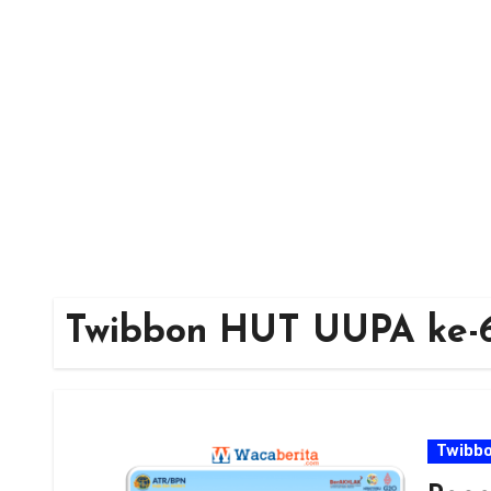
Skip
to
content
Twibbon HUT UUPA ke-
Twibb