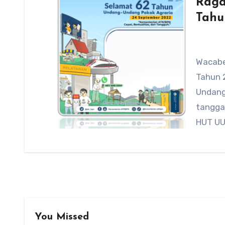
Raga
Tahu
Wacabe
Tahun 2
Undang 
tangga
HUT U
You Missed