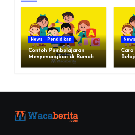
News
Pendidikan
New
Contoh Pembelajaran
Cara
Menyenangkan di Rumah
Belaj