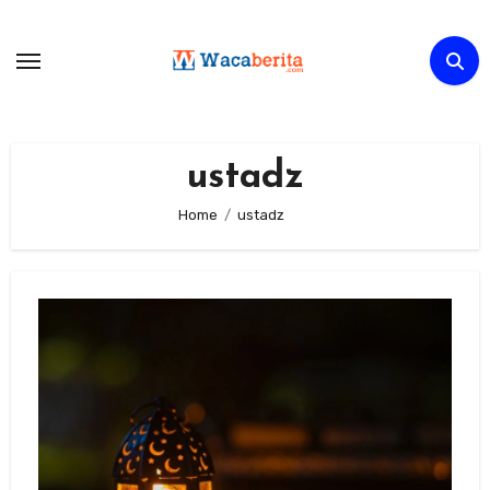
Skip
to
content
ustadz
Home
ustadz