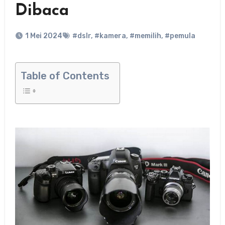
Dibaca
1 Mei 2024
#dslr
,
#kamera
,
#memilih
,
#pemula
Table of Contents