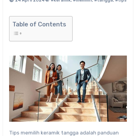
24 April 2024
#keramik
,
#memilih
,
#tangga
,
#tips
Table of Contents
Tips memilih keramik tangga adalah panduan