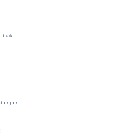
 baik.
ndungan
g