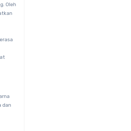
g. Oleh
atkan
terasa
dat
arna
a dan