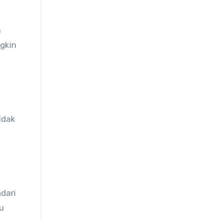
a
ngkin
idak
dari
u