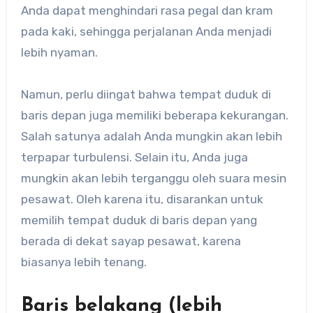
Anda dapat menghindari rasa pegal dan kram
pada kaki, sehingga perjalanan Anda menjadi
lebih nyaman.
Namun, perlu diingat bahwa tempat duduk di
baris depan juga memiliki beberapa kekurangan.
Salah satunya adalah Anda mungkin akan lebih
terpapar turbulensi. Selain itu, Anda juga
mungkin akan lebih terganggu oleh suara mesin
pesawat. Oleh karena itu, disarankan untuk
memilih tempat duduk di baris depan yang
berada di dekat sayap pesawat, karena
biasanya lebih tenang.
Baris belakang (lebih