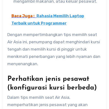
mengambil makanan, atau keluar pesawat.
Baca Juga :
Rahasia Memilih Laptop
Terbaik untuk Programmer
Dengan mempertimbangkan tips memilih seat
Air Asia ini, penumpang dapat menghindari kursi
tengah dan memilih kursi di pinggir untuk
menikmati penerbangan yang lebih nyaman dan
menyenangkan.
Perhatikan jenis pesawat
(konfigurasi kursi berbeda)
Dalam tips memilih seat Air Asia,
memperhatikan jenis pesawat yang akan