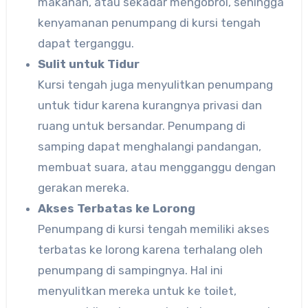
makanan, atau sekadar mengobrol, sehingga
kenyamanan penumpang di kursi tengah
dapat terganggu.
Sulit untuk Tidur
Kursi tengah juga menyulitkan penumpang
untuk tidur karena kurangnya privasi dan
ruang untuk bersandar. Penumpang di
samping dapat menghalangi pandangan,
membuat suara, atau mengganggu dengan
gerakan mereka.
Akses Terbatas ke Lorong
Penumpang di kursi tengah memiliki akses
terbatas ke lorong karena terhalang oleh
penumpang di sampingnya. Hal ini
menyulitkan mereka untuk ke toilet,