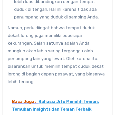
lebih luas dibandingkan dengan tempat
duduk di tengah. Hal ini karena tidak ada
penumpang yang duduk di samping Anda.
Namun, perlu diingat bahwa tempat duduk
dekat lorong juga memiliki beberapa
kekurangan. Salah satunya adalah Anda
mungkin akan lebih sering terganggu oleh
penumpang lain yang lewat. Oleh karena itu,
disarankan untuk memilih tempat duduk dekat
lorong di bagian depan pesawat, yang biasanya
lebih tenang.
Baca Juga :
Rahasia Jitu Memilih Teman:
Temukan Insights dan Teman Terbaik