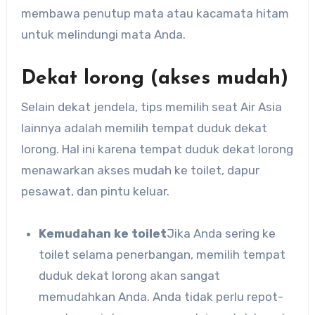
membawa penutup mata atau kacamata hitam
untuk melindungi mata Anda.
Dekat lorong (akses mudah)
Selain dekat jendela, tips memilih seat Air Asia
lainnya adalah memilih tempat duduk dekat
lorong. Hal ini karena tempat duduk dekat lorong
menawarkan akses mudah ke toilet, dapur
pesawat, dan pintu keluar.
Kemudahan ke toilet
Jika Anda sering ke
toilet selama penerbangan, memilih tempat
duduk dekat lorong akan sangat
memudahkan Anda. Anda tidak perlu repot-