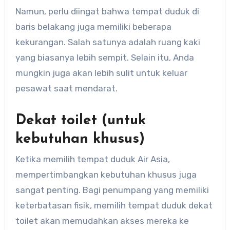
Namun, perlu diingat bahwa tempat duduk di
baris belakang juga memiliki beberapa
kekurangan. Salah satunya adalah ruang kaki
yang biasanya lebih sempit. Selain itu, Anda
mungkin juga akan lebih sulit untuk keluar
pesawat saat mendarat.
Dekat toilet (untuk
kebutuhan khusus)
Ketika memilih tempat duduk Air Asia,
mempertimbangkan kebutuhan khusus juga
sangat penting. Bagi penumpang yang memiliki
keterbatasan fisik, memilih tempat duduk dekat
toilet akan memudahkan akses mereka ke