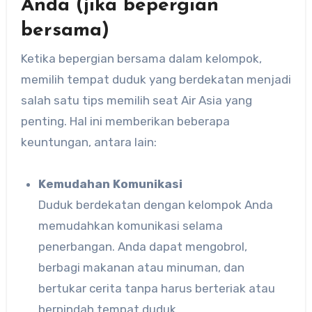
Anda (jika bepergian
bersama)
Ketika bepergian bersama dalam kelompok,
memilih tempat duduk yang berdekatan menjadi
salah satu tips memilih seat Air Asia yang
penting. Hal ini memberikan beberapa
keuntungan, antara lain:
Kemudahan Komunikasi
Duduk berdekatan dengan kelompok Anda
memudahkan komunikasi selama
penerbangan. Anda dapat mengobrol,
berbagi makanan atau minuman, dan
bertukar cerita tanpa harus berteriak atau
berpindah tempat duduk.