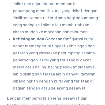
toilet dan dapur dapat membantu
penumpang memilih kursi yang dekat dengan
fasilitas tersebut, terutama bagi penumpang
yang sering ke toilet atau membutuhkan
akses mudah ke makanan dan minuman.
Kebisingan dan Getaran
Konfigurasi kursi
dapat memengaruhi tingkat kebisingan dan
getaran yang dirasakan penumpang selama
penerbangan. Kursi yang terletak di dekat
mesin atau baling-baling pesawat biasanya
lebih bising dan terasa lebih banyak getaran
dibandingkan dengan kursi yang terletak di
bagian tengah atau belakang pesawat.
Dengan memperhatikan jenis pesawat dan