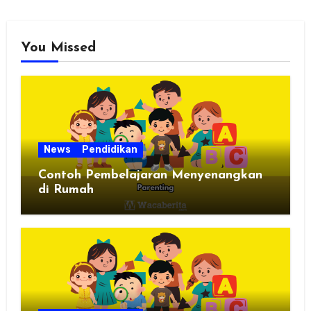
You Missed
News
Pendidikan
Contoh Pembelajaran Menyenangkan
di Rumah