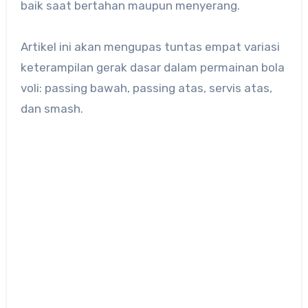
baik saat bertahan maupun menyerang.
Artikel ini akan mengupas tuntas empat variasi
keterampilan gerak dasar dalam permainan bola
voli: passing bawah, passing atas, servis atas,
dan smash.