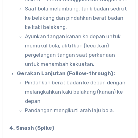
Saat bola melambung, tarik badan sedikit
ke belakang dan pindahkan berat badan
ke kaki belakang.
Ayunkan tangan kanan ke depan untuk
memukul bola, aktifkan (lecutkan)
pergelangan tangan saat perkenaan
untuk menambah kekuatan.
Gerakan Lanjutan (Follow-through):
Pindahkan berat badan ke depan dengan
melangkahkan kaki belakang (kanan) ke
depan.
Pandangan mengikuti arah laju bola.
4. Smash (Spike)