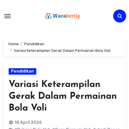
Skip
to
content
Home
Pendidikan
Variasi Keterampilan Gerak Dalam Permainan Bola Voli
Pendidikan
Variasi Keterampilan
Gerak Dalam Permainan
Bola Voli
18 April 2026