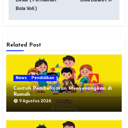
Bola Voli )
Related Post
News
Pendidikan
Contoh Pembelajaran Menyenangkan di
Rumah
9 Agustus 2026