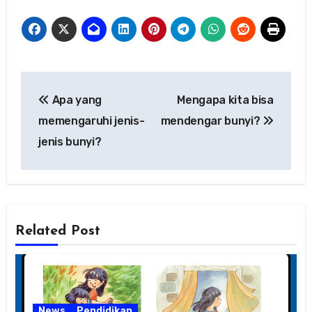
Navigasi
Apa yang
Mengapa kita bisa
pos
memengaruhi jenis-
mendengar bunyi?
jenis bunyi?
Related Post
News
Pendidikan