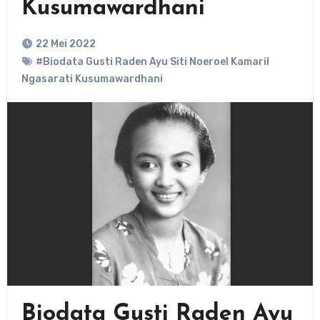
Kusumawardhani
22 Mei 2022
#Biodata Gusti Raden Ayu Siti Noeroel Kamaril
Ngasarati Kusumawardhani
Biodata
Gusti Raden Ayu