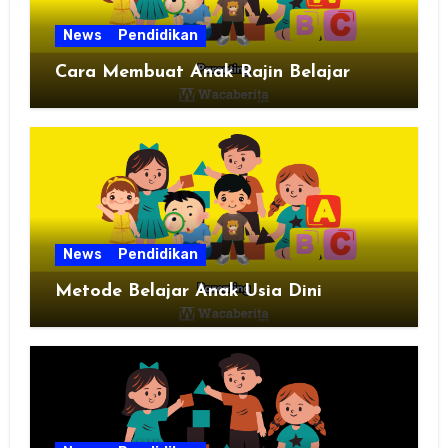
News
Pendidikan
Cara Membuat Anak Rajin Belajar
News
Pendidikan
Metode Belajar Anak Usia Dini