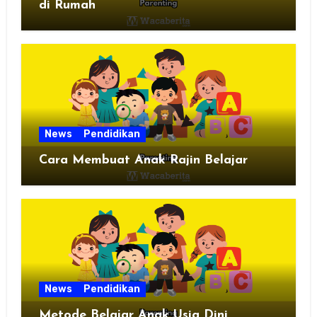
di Rumah
News
Pendidikan
Cara Membuat Anak Rajin Belajar
News
Pendidikan
Metode Belajar Anak Usia Dini