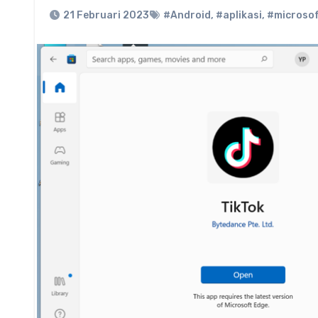
21 Februari 2023
#Android
,
#aplikasi
,
#microso