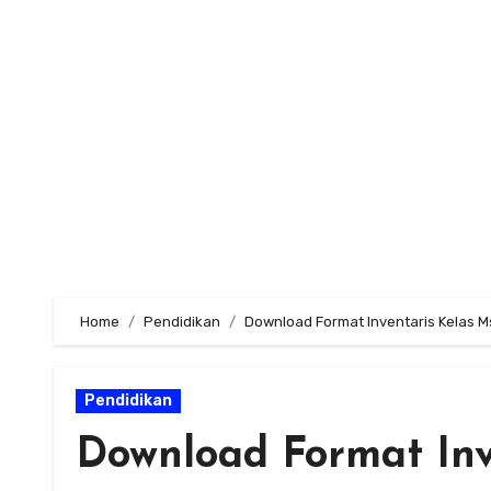
Skip
to
content
Home
Pendidikan
Download Format Inventaris Kelas M
Pendidikan
Download Format Inv