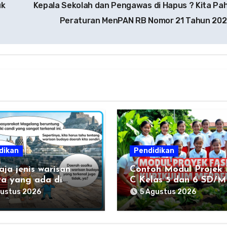
uk
Kepala Sekolah dan Pengawas di Hapus ? Kita Pa
Peraturan MenPAN RB Nomor 21 Tahun 20
dikan
Pendidikan
aja jenis warisan
Contoh Modul Projek 
a yang ada di
C Kelas 5 dan 6 SD/M
hku?
Kumer
gustus 2026
5 Agustus 2026