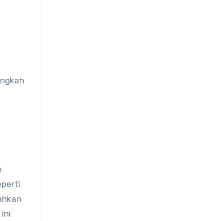
m
perti
bahkan
ini