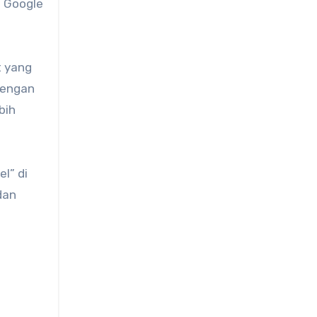
u Google
t yang
dengan
bih
l” di
dan