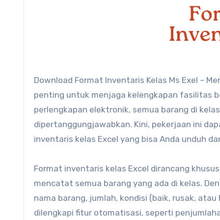
Download Format Inventaris Kelas Ms Exel – Mengelola inventaris kelas dengan baik adalah salah satu langkah
penting untuk menjaga kelengkapan fasilitas bel
perlengkapan elektronik, semua barang di kelas
dipertanggungjawabkan. Kini, pekerjaan ini da
inventaris kelas Excel yang bisa Anda unduh d
Format inventaris kelas Excel dirancang khus
mencatat semua barang yang ada di kelas. Deng
nama barang, jumlah, kondisi (baik, rusak, ata
dilengkapi fitur otomatisasi, seperti penjumla