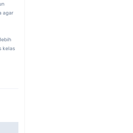
un
a agar
lebih
s kelas