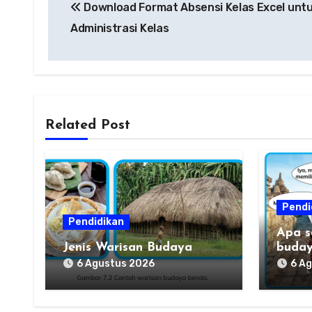
Download Format Absensi Kelas Excel unt
pos
Administrasi Kelas
Related Post
Pendi
Pendidikan
Apa s
Jenis Warisan Budaya
buday
daera
6 Agustus 2026
6 A