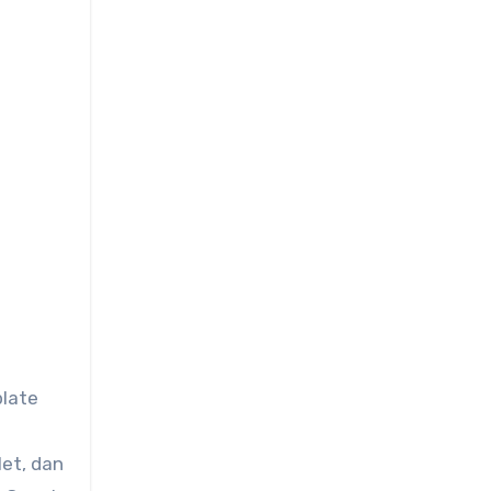
plate
let, dan