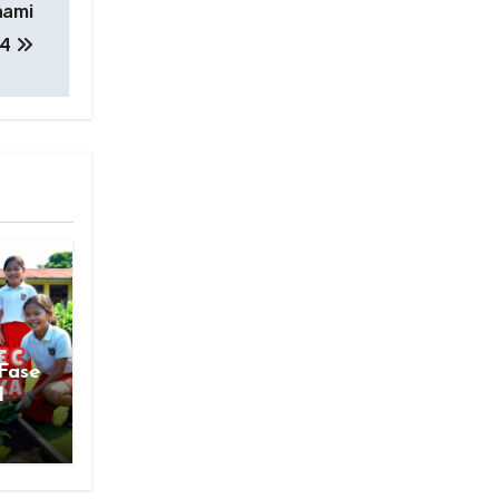
hami
24
Fase
I