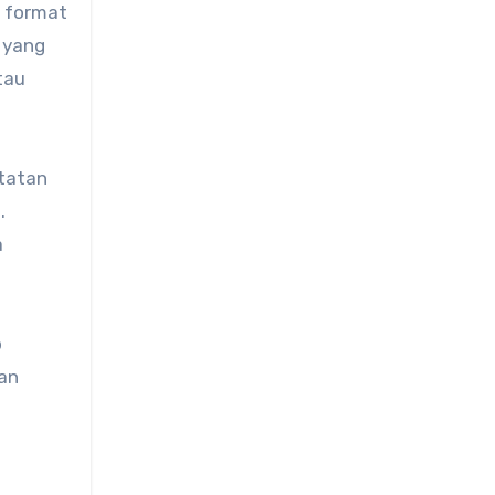
, format
 yang
tau
atatan
.
a
p
tan