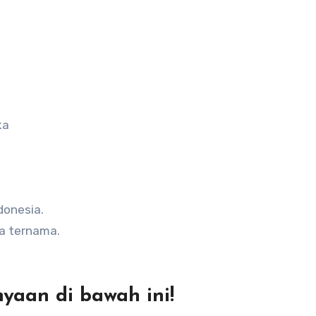
ka
donesia.
a ternama.
yaan di bawah ini!