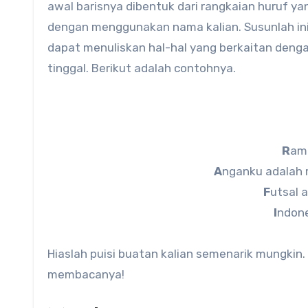
awal barisnya dibentuk dari rangkaian huruf yan
dengan menggunakan nama kalian. Susunlah inisi
dapat menuliskan hal-hal yang berkaitan dengan 
tinggal. Berikut adalah contohnya.
R
ama
A
nganku adalah 
F
utsal 
I
ndone
Hiaslah puisi buatan kalian semenarik mungkin.
membacanya!