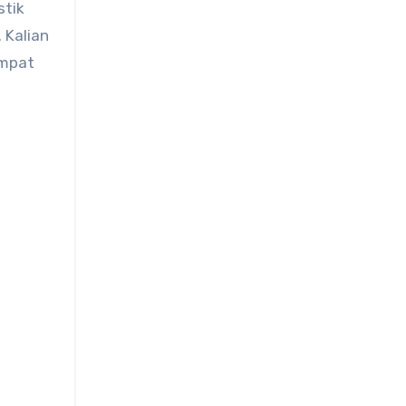
stik
 Kalian
empat