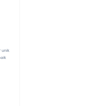
 unik
baik