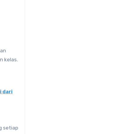
gan
n kelas.
 dari
g setiap