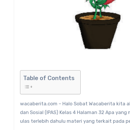
Table of Contents
wacaberita.com – Halo Sobat Wacaberita kita akan membahas tentang Kunci Jawaban Ilmu Pengetahuan Alam
dan Sosial (IPAS) Kelas 4 Halaman 32 Apa yan
ulas terlebih dahulu materi yang terkait pada p