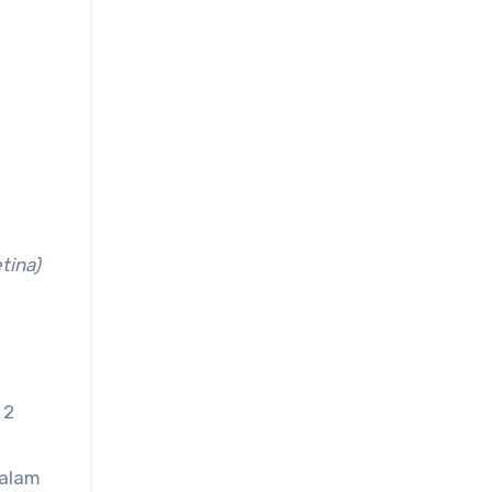
tina)
 2
dalam