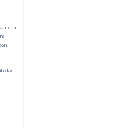
 Semoga
ni
kan
ih dan