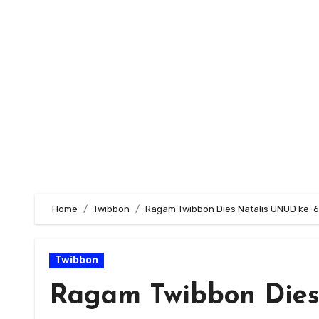
Skip
to
content
Home
Twibbon
Ragam Twibbon Dies Natalis UNUD ke-
Twibbon
Ragam Twibbon Dies