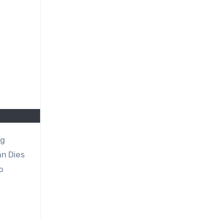
ng
n Dies
o