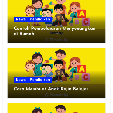
News
Pendidikan
Contoh Pembelajaran Menyenangkan
di Rumah
News
Pendidikan
Cara Membuat Anak Rajin Belajar