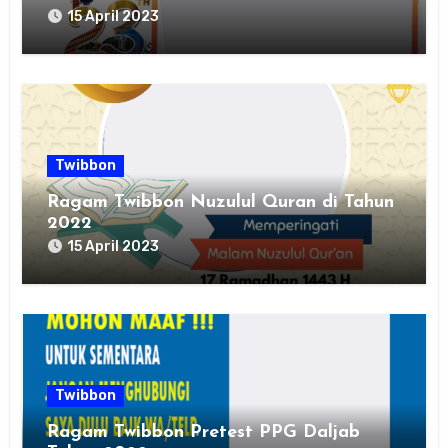
15 April 2023
Twibbon
Ragam Twibbon Nuzulul Quran di Tahun
2022
15 April 2023
Twibbon
Ragam Twibbon Pretest PPG Daljab