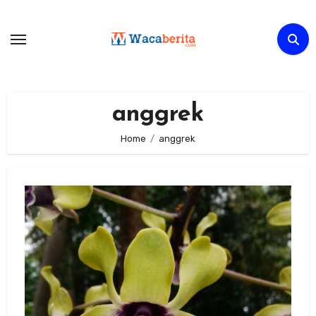
Skip
to
content
anggrek
Home
anggrek