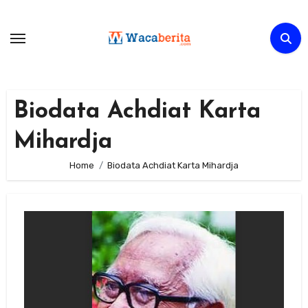
Skip
to
content
Biodata Achdiat Karta
Mihardja
Home
Biodata Achdiat Karta Mihardja