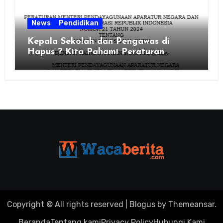
News
Pendidikan
Kepala Sekolah dan Pengawas di
Hapus ? Kita Pahami Peraturan
MenPAN RB Nomor 21 Tahun 2024
Copyright © All rights reserved
|
Blogus
by
Themeansar
.
Beranda
Tentang kami
Privacy Policy
Hubungi Kami