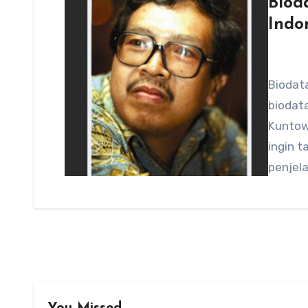
Biod
Indo
Biodat
biodata
Kuntow
ingin t
penjela