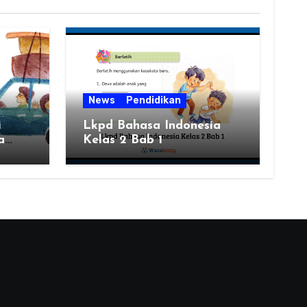
News
Pendidikan
i
Lkpd Bahasa Indonesia
a
Kelas 2 Bab 1