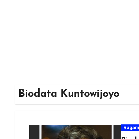
Skip
to
content
Biodata Kuntowijoyo
Raga