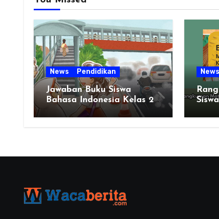
You Missed
News
Pendidikan
New
Jawaban Buku Siswa
Rang
Bahasa Indonesia Kelas 2
Siswa
Halaman 51 BAB 2
Kela