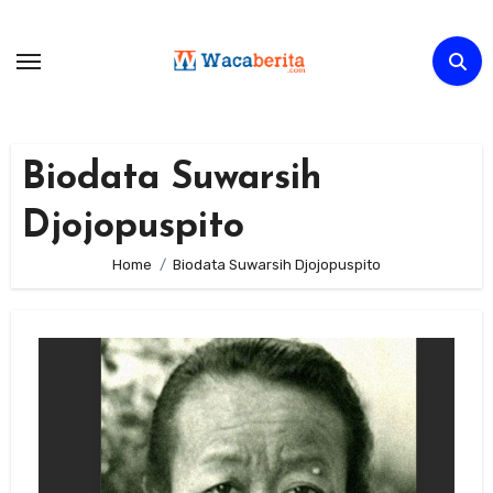
Skip
to
content
Biodata Suwarsih
Djojopuspito
Home
Biodata Suwarsih Djojopuspito