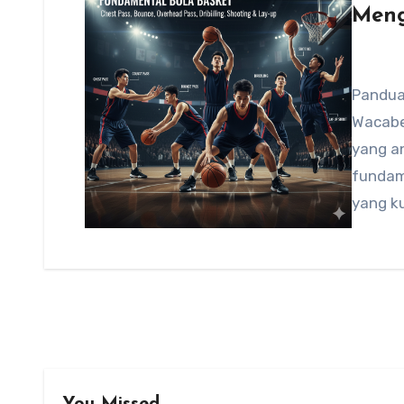
Meng
Panduan
Wacabe
yang a
fundam
yang k