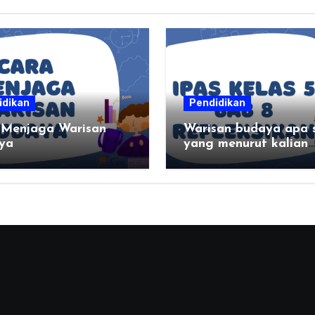
idikan
Pendidikan
 Menjaga Warisan
Warisan budaya apa 
ya
yang menurut kalian
paling menarik di da
kalian?