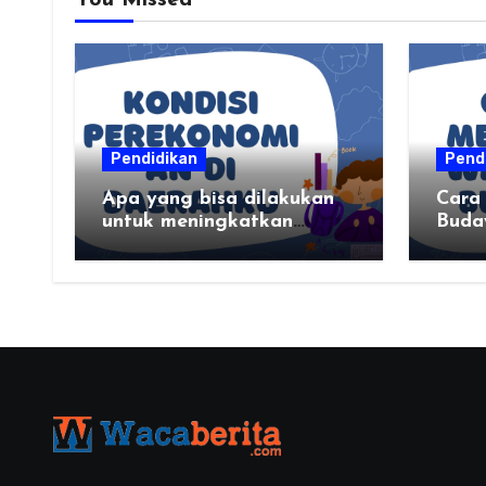
You Missed
Pendidikan
Pend
Apa yang bisa dilakukan
Cara
untuk meningkatkan
Buda
kondisi perekonomian
daerahku?