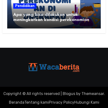
Pendidikan
Apa yang bisa dilakukan untuk
meningkatkan kondisi perekonomian
daerahku?
Copyright © All rights reserved
|
Blogus
by
Themeansar
.
Beranda
Tentang kami
Privacy Policy
Hubungi Kami