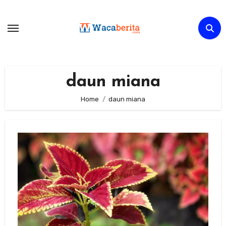
Skip
to
content
daun miana
Home
daun miana