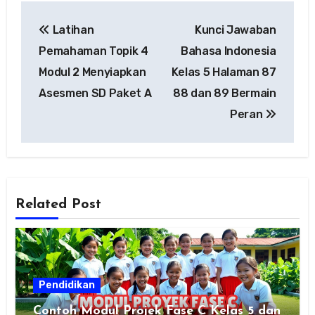
Navigasi
Latihan
Kunci Jawaban
pos
Pemahaman Topik 4
Bahasa Indonesia
Modul 2 Menyiapkan
Kelas 5 Halaman 87
Asesmen SD Paket A
88 dan 89 Bermain
Peran
Related Post
Pendidikan
Contoh Modul Projek Fase C Kelas 5 dan