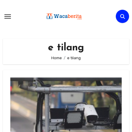
Skip
to
content
e tilang
Home
e tilang